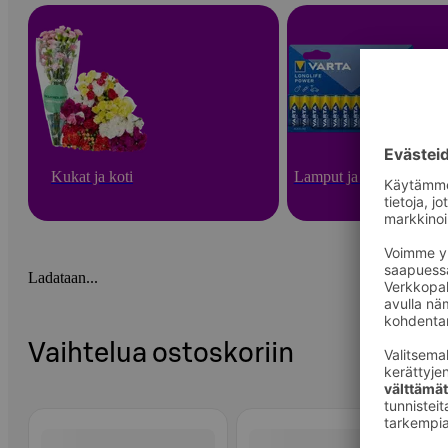
Kukat ja koti
Lamput ja paristot
Ladataan...
Vaihtelua ostoskoriin
Ohita listaus