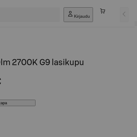
Kirjaudu
lm 2700K G9 lasikupu
€
stapa