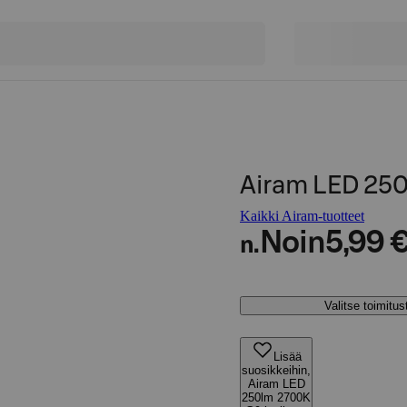
Airam LED 250
Kaikki Airam-tuotteet
Noin
5,99 
n.
Valitse toimitu
Lisää
suosikkeihin,
Airam LED
250lm 2700K