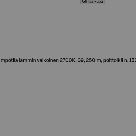
G9 lasikupu
mpötila lämmin valkoinen 2700K, G9, 250lm, polttoikä n. 15