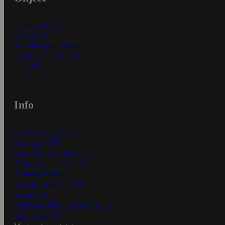
Ensitilaajan ohjeet
Näin maksat
Näin tilaat ja muokkaat
Kaikki ohjeet ja vinkit
In English
Info
S-Business yrityksille
Oiva-raportit
Osuuskauppojen yhteystiedot
Tilaus- ja toimitusehdot
Tietosuojakäytäntö
Palvelun käyttöehdot
Saavutettavuus
Mobiilisovelluksen saavutettavuus
Mainostajalle