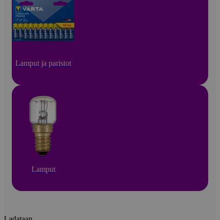
Lamput ja paristot
Lamput
Ladataan...