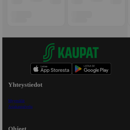
Yhteystiedot
Myymälät
Asiakaspalvelu
Ohjeet