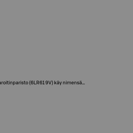
aroitinparisto (6LR61 9V) käy nimensä…