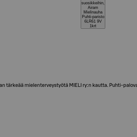
suosikkeihin,
Airam
Mielinauha
Puhti-paristo
6LR61 9V
1krt
an tärkeää mielenterveystyötä MIELI ry:n kautta. Puhti-palov