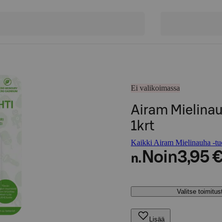
Ei valikoimassa
Airam Mielinau
1krt
Kaikki Airam Mielinauha -tuo
Noin
3,95 
n.
Valitse toimitu
Lisää