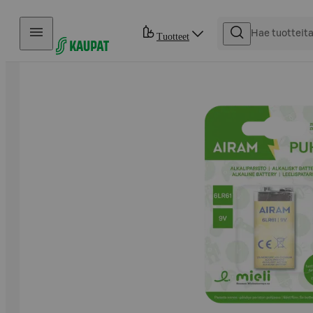
Hyppää sisältöön
Tuotteet