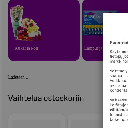
Kukat ja koti
Lamput ja paristot
Ladataan...
Vaihtelua ostoskoriin
Ohita listaus