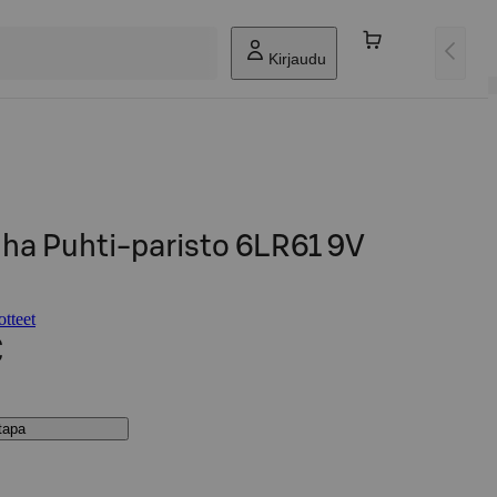
Kirjaudu
ha Puhti-paristo 6LR61 9V
tteet
€
stapa