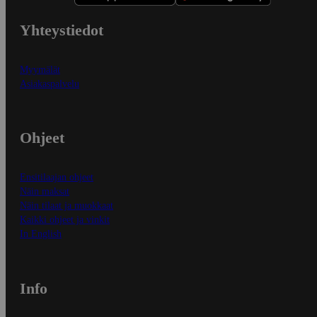
Yhteystiedot
Myymälät
Asiakaspalvelu
Ohjeet
Ensitilaajan ohjeet
Näin maksat
Näin tilaat ja muokkaat
Kaikki ohjeet ja vinkit
In English
Info