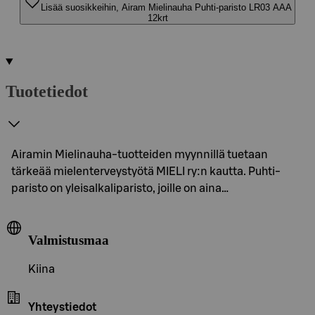
Lisää suosikkeihin, Airam Mielinauha Puhti-paristo LR03 AAA
12krt
Tuotetiedot
Airamin Mielinauha-tuotteiden myynnillä tuetaan
tärkeää mielenterveystyötä MIELI ry:n kautta. Puhti-
paristo on yleisalkaliparisto, joille on aina…
Valmistusmaa
Kiina
Yhteystiedot