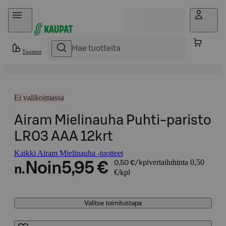
Hyppää sisältöön
Tuotteet
Ei valikoimassa
Airam Mielinauha Puhti-paristo
LR03 AAA 12krt
Kaikki Airam Mielinauha -tuotteet
vertailuhinta 0,50
Noin
5,95 €
0,50 €/kpl
n.
€/kpl
Valitse toimitustapa