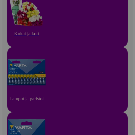
Kukat ja koti
Lamput ja paristot