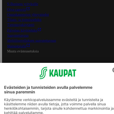
S-Business yrityksille
Oiva-raportit
Osuuskauppojen yhteystiedot
Tilaus- ja toimitusehdot
Tietosuojakäytäntö
Palvelun käyttöehdot
Saavutettavuus
Mobiilisovelluksen saavutettavuus
Mainostajalle
Muuta evästeasetuksia
S-ryhmän palvelut
S-ryhmä
Asiakasomistajuus
Yhteishyvä Ruoka -sovellus
S-ostoslista -sovellus
Prisma.fi
Sokos.fi