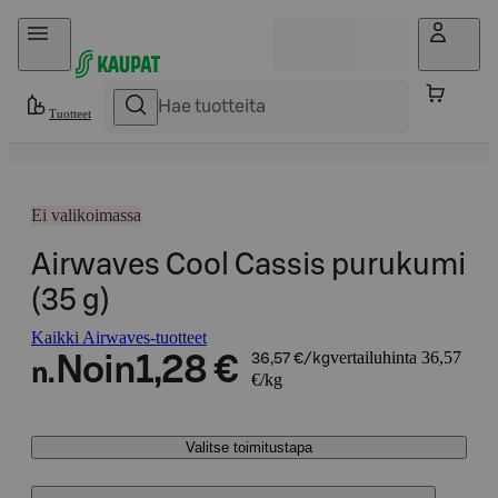
Hyppää sisältöön
Tuotteet
Ei valikoimassa
Airwaves Cool Cassis purukumi
(35 g)
Kaikki Airwaves-tuotteet
vertailuhinta 36,57
Noin
1,28 €
36,57 €/kg
n.
€/kg
Valitse toimitustapa