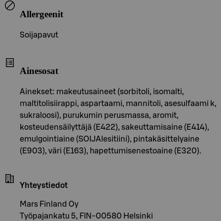
Allergeenit
Soijapavut
Ainesosat
Ainekset: makeutusaineet (sorbitoli, isomalti,
maltitolisiirappi, aspartaami, mannitoli, asesulfaami k,
sukraloosi), purukumin perusmassa, aromit,
kosteudensäilyttäjä (E422), sakeuttamisaine (E414),
emulgointiaine (SOIJAlesitiini), pintakäsittelyaine
(E903), väri (E163), hapettumisenestoaine (E320).
Yhteystiedot
Mars Finland Oy
Työpajankatu 5, FIN-00580 Helsinki