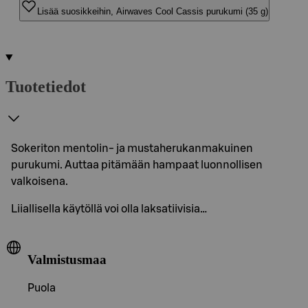
Lisää suosikkeihin, Airwaves Cool Cassis purukumi (35 g)
Tuotetiedot
Sokeriton mentolin- ja mustaherukanmakuinen
purukumi. Auttaa pitämään hampaat luonnollisen
valkoisena.
Liiallisella käytöllä voi olla laksatiivisia…
Valmistusmaa
Puola