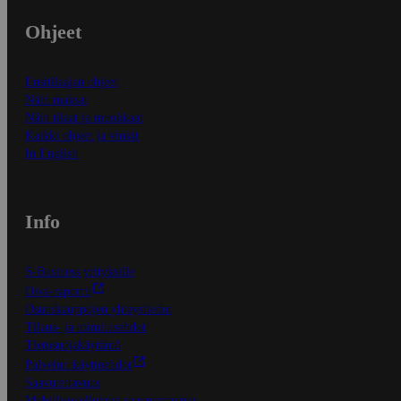
Ohjeet
Ensitilaajan ohjeet
Näin maksat
Näin tilaat ja muokkaat
Kaikki ohjeet ja vinkit
In English
Info
S-Business yrityksille
Oiva-raportit
Osuuskauppojen yhteystiedot
Tilaus- ja toimitusehdot
Tietosuojakäytäntö
Palvelun käyttöehdot
Saavutettavuus
Mobiilisovelluksen saavutettavuus