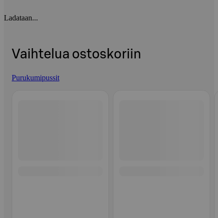
Ladataan...
Vaihtelua ostoskoriin
Purukumipussit
Ohita listaus