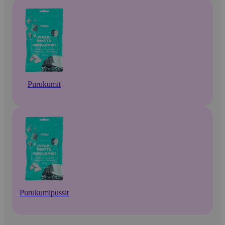
Purukumit
Purukumipussit