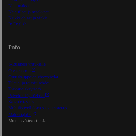
Näin maksat
Näin tilaat ja muokkaat
Kaikki ohjeet ja vinkit
In English
Info
S-Business yrityksille
Oiva-raportit
Osuuskauppojen yhteystiedot
Tilaus- ja toimitusehdot
Tietosuojakäytäntö
Palvelun käyttöehdot
Saavutettavuus
Mobiilisovelluksen saavutettavuus
Mainostajalle
Muuta evästeasetuksia