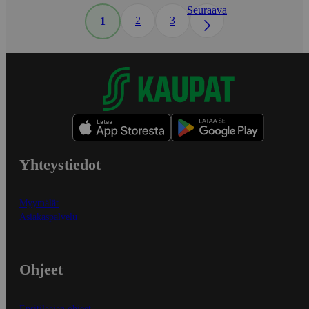
Seuraava
2
3
1
Yhteystiedot
Myymälät
Asiakaspalvelu
Ohjeet
Ensitilaajan ohjeet