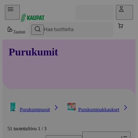
Hyppää sisältöön
Tuotteet
Purukumit
Purukumipussit
Purukumipakkaukset
51 tuotetta
Sivu 1 / 3