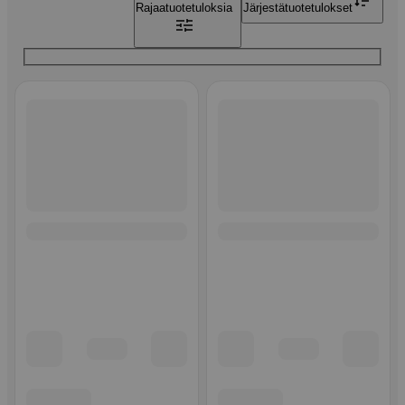
Rajaa
tuotetuloksia
Järjestä
tuotetulokset