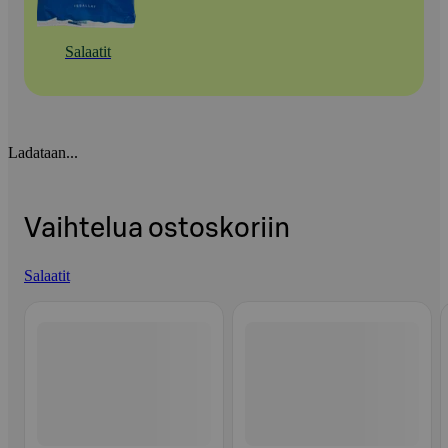
Salaatit
Ladataan...
Vaihtelua ostoskoriin
Salaatit
Ohita listaus