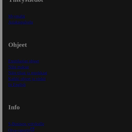
Myymälät
Asiakaspalvelu
Ohjeet
Ensitilaajan ohjeet
Näin maksat
Näin tilaat ja muokkaat
Kaikki ohjeet ja vinkit
In English
Info
S-Business yrityksille
Oiva-raportit