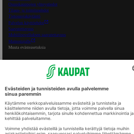
Osuuskauppojen yhteystiedot
Tilaus- ja toimitusehdot
Tietosuojakäytäntö
Palvelun käyttöehdot
Saavutettavuus
Mobiilisovelluksen saavutettavuus
Mainostajalle
Muuta evästeasetuksia
S-ryhmän palvelut
S-ryhmä
Asiakasomistajuus
Yhteishyvä Ruoka -sovellus
S-ostoslista -sovellus
Prisma.fi
Sokos.fi
S-Pankki
Yhteishyvä