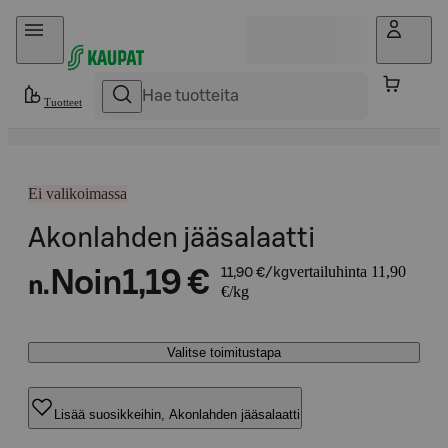
Hyppää sisältöön
Tuotteet
Ei valikoimassa
Akonlahden jääsalaatti
vertailuhinta 11,90
Noin
1,19 €
11,90 €/kg
n.
€/kg
Valitse toimitustapa
Lisää suosikkeihin, Akonlahden jääsalaatti