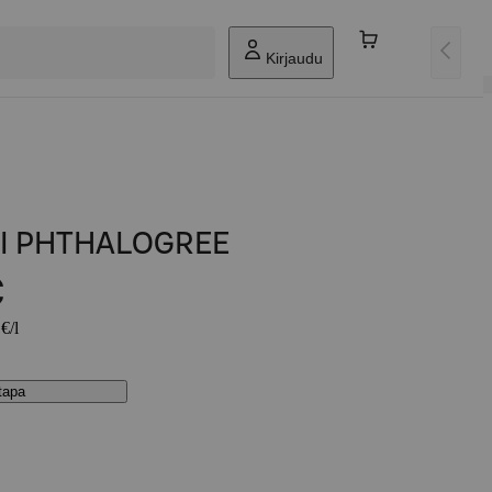
Kirjaudu
I PHTHALOGREE
€
€/l
stapa