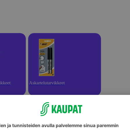
ikkeet
Askartelutarvikkeet