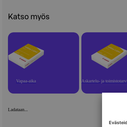
Katso myös
Vapaa-aika
Askartelu- ja toimistotarv
Ladataan...