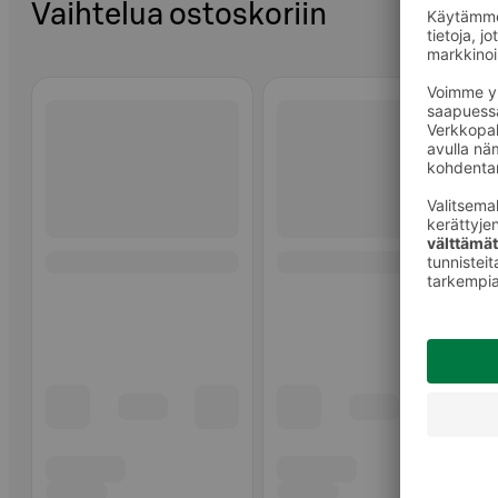
Vaihtelua ostoskoriin
Ohita listaus