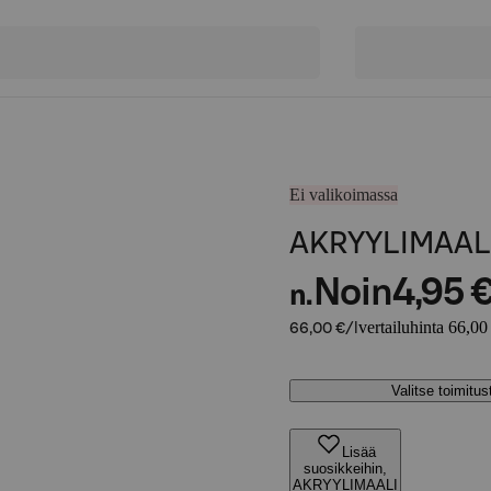
Ei valikoimassa
AKRYYLIMAAL
Noin
4,95 
n.
vertailuhinta 66,00 
66,00 €/l
Valitse toimitu
Lisää
suosikkeihin,
AKRYYLIMAALI