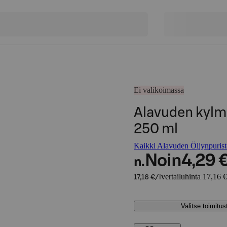
Ei valikoimassa
Alavuden kylmä
250 ml
Kaikki Alavuden Öljynpurist
Noin
4,29 
n.
vertailuhinta 17,16 €
17,16 €/l
Valitse toimitu