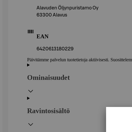
Alavuden Öljynpuristamo Oy
63300 Alavus
EAN
6420613180229
Päivitämme palvelun tuotetietoja aktiivisesti. Suositte
Ominaisuudet
Ravintosisältö