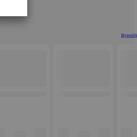
Rypsiölj