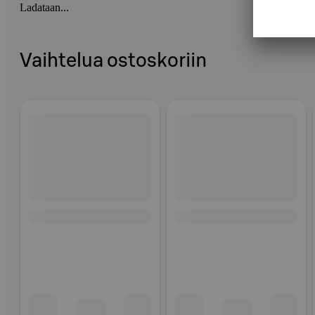
Ladataan...
Vaihtelua ostoskoriin
Ohita listaus