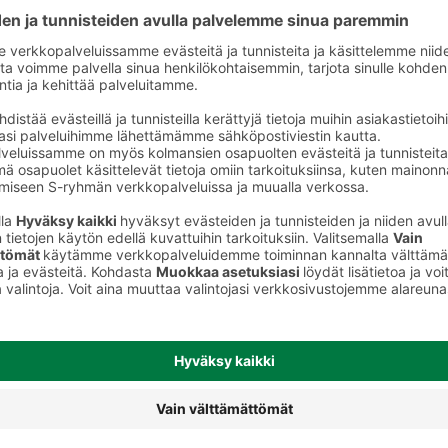
Rypsiöljyt