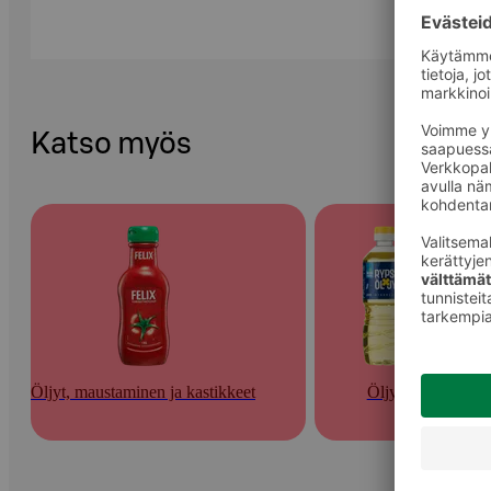
Katso myös
Öljyt, maustaminen ja kastikkeet
Öljyt