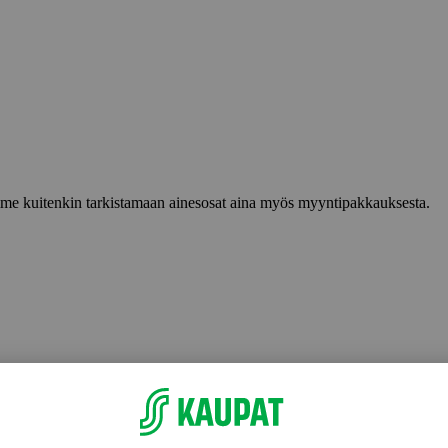
lemme kuitenkin tarkistamaan ainesosat aina myös myyntipakkauksesta.