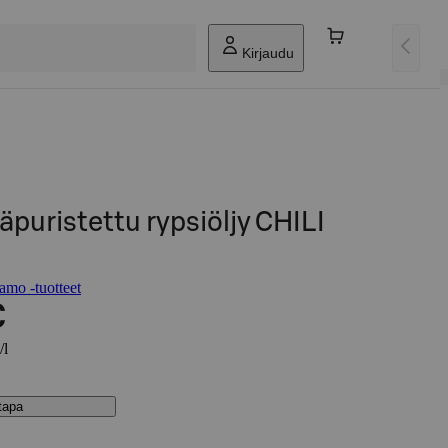
Kirjaudu
puristettu rypsiöljy CHILI
amo -tuotteet
€
/l
stapa