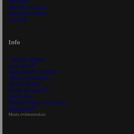
Näin maksat
Näin tilaat ja muokkaat
Kaikki ohjeet ja vinkit
In English
Info
S-Business yrityksille
Oiva-raportit
Osuuskauppojen yhteystiedot
Tilaus- ja toimitusehdot
Tietosuojakäytäntö
Palvelun käyttöehdot
Saavutettavuus
Mobiilisovelluksen saavutettavuus
Mainostajalle
Muuta evästeasetuksia