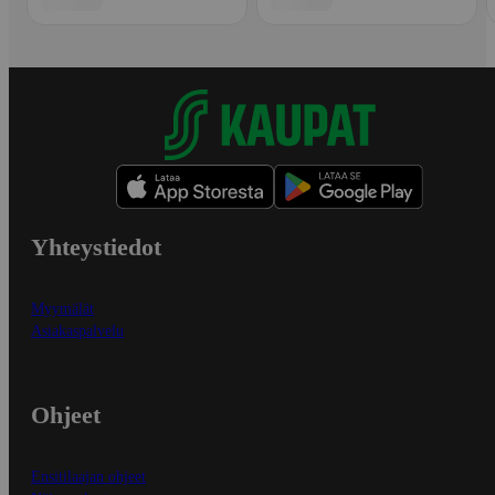
Yhteystiedot
Myymälät
Asiakaspalvelu
Ohjeet
Ensitilaajan ohjeet