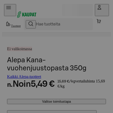
Hyppää sisältöön
Tuotteet
Ei valikoimassa
Alepa Kana-
vuohenjuustopasta 350g
Kaikki Alepa-tuotteet
vertailuhinta 15,69
Noin
5,49 €
15,69 €/kg
n.
€/kg
Valitse toimitustapa