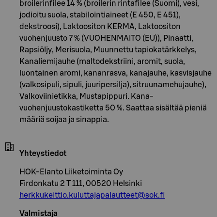
broilerinfilee 14 % (broilerin rintafilee (Suomi), vesi,
jodioitu suola, stabilointiaineet (E 450, E 451),
dekstroosi), Laktoositon KERMA, Laktoositon
vuohenjuusto 7 % (VUOHENMAITO (EU)), Pinaatti,
Rapsiöljy, Merisuola, Muunnettu tapiokatärkkelys,
Kanaliemijauhe (maltodekstriini, aromit, suola,
luontainen aromi, kananrasva, kanajauhe, kasvisjauhe
(valkosipuli, sipuli, juuripersilja), sitruunamehujauhe),
Valkoviinietikka, Mustapippuri. Kana-
vuohenjuustokastiketta 50 %. Saattaa sisältää pieniä
määriä soijaa ja sinappia.
Yhteystiedot
HOK-Elanto Liiketoiminta Oy
Firdonkatu 2 T 111, 00520 Helsinki
herkkukeittio.kuluttajapalautteet@sok.fi
Valmistaja