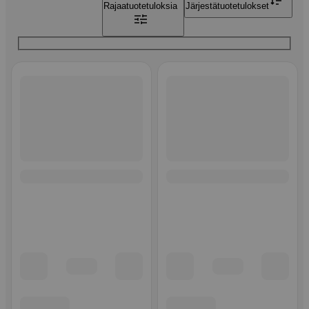
Rajaa
tuotetuloksia
Järjestä
tuotetulokset