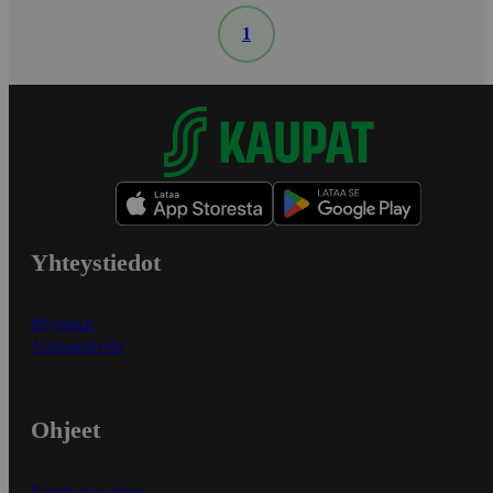
1
Yhteystiedot
Myymälät
Asiakaspalvelu
Ohjeet
Ensitilaajan ohjeet