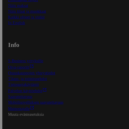
Näin maksat
Näin tilaat ja muokkaat
Kaikki ohjeet ja vinkit
In English
Info
S-Business yrityksille
Oiva-raportit
Osuuskauppojen yhteystiedot
Tilaus- ja toimitusehdot
Tietosuojakäytäntö
Palvelun käyttöehdot
Saavutettavuus
Mobiilisovelluksen saavutettavuus
Mainostajalle
Muuta evästeasetuksia