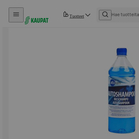
Hyppää sisältöön
Tuotteet