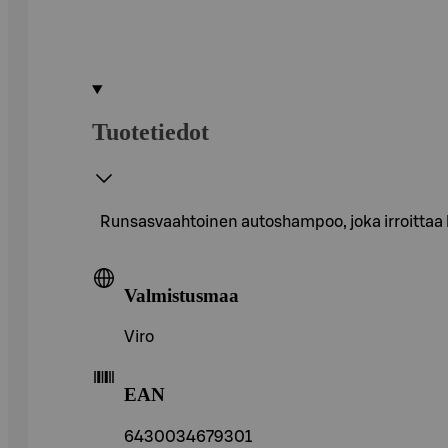
Tuotetiedot
Runsasvaahtoinen autoshampoo, joka irroittaa li
Valmistusmaa
Viro
EAN
6430034679301