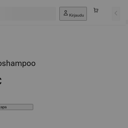
Kirjaudu
toshampoo
€
stapa