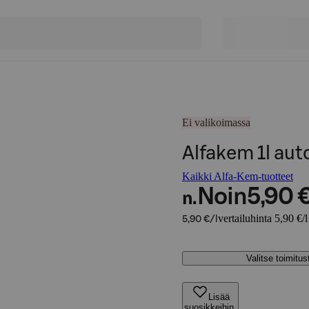
Ei valikoimassa
Alfakem 1l au
Kaikki Alfa-Kem-tuotteet
Noin
5,90 
n.
vertailuhinta 5,90 €/l
5,90 €/l
Valitse toimitu
Lisää
suosikkeihin,