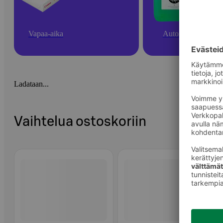
Vapaa-aika
Autoilu
Ladataan...
Vaihtelua ostoskoriin
Ohita listaus