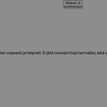
Alfakem 1l
autoshampoo
an nopeasti ja helposti. Ei jätä muovipintoja harmaiksi, eikä 