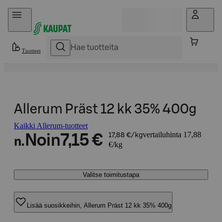
Hyppää sisältöön
Tuotteet
Allerum Präst 12 kk 35% 400g
Kaikki Allerum-tuotteet
vertailuhinta 17,88
Noin
7,15 €
17,88 €/kg
n.
€/kg
Valitse toimitustapa
Lisää suosikkeihin, Allerum Präst 12 kk 35% 400g