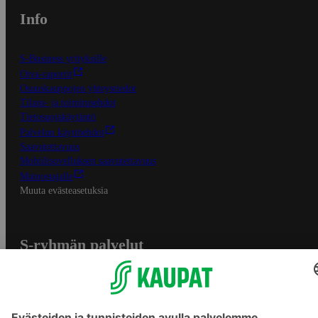
Info
S-Business yrityksille
Oiva-raportit
Osuuskauppojen yhteystiedot
Tilaus- ja toimitusehdot
Tietosuojakäytäntö
Palvelun käyttöehdot
Saavutettavuus
Mobiilisovelluksen saavutettavuus
Mainostajalle
Muuta evästeasetuksia
S-ryhmän palvelut
S-ryhmä
Asiakasomistajuus
Yhteishyvä Ruoka -sovellus