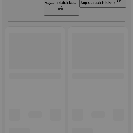
Rajaa
tuotetuloksia
Järjestä
tuotetulokset