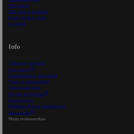
Näin maksat
Näin tilaat ja muokkaat
Kaikki ohjeet ja vinkit
In English
Info
S-Business yrityksille
Oiva-raportit
Osuuskauppojen yhteystiedot
Tilaus- ja toimitusehdot
Tietosuojakäytäntö
Palvelun käyttöehdot
Saavutettavuus
Mobiilisovelluksen saavutettavuus
Mainostajalle
Muuta evästeasetuksia