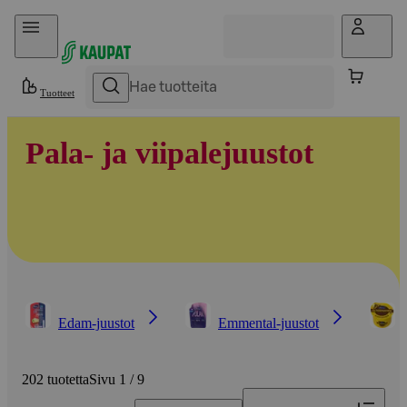
Hyppää sisältöön
Tuotteet
Pala- ja viipalejuustot
Edam-juustot
Emmental-juustot
202 tuotetta
Sivu 1 / 9