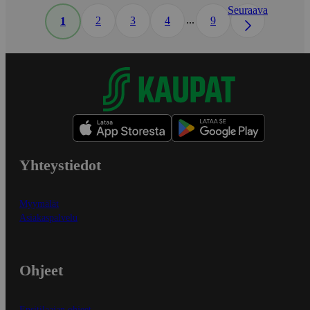
Seuraava
...
2
3
4
9
1
Yhteystiedot
Myymälät
Asiakaspalvelu
Ohjeet
Ensitilaajan ohjeet