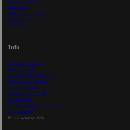
Ensitilaajan ohjeet
Näin maksat
Näin tilaat ja muokkaat
Kaikki ohjeet ja vinkit
In English
Info
S-Business yrityksille
Oiva-raportit
Osuuskauppojen yhteystiedot
Tilaus- ja toimitusehdot
Tietosuojakäytäntö
Palvelun käyttöehdot
Saavutettavuus
Mobiilisovelluksen saavutettavuus
Mainostajalle
Muuta evästeasetuksia