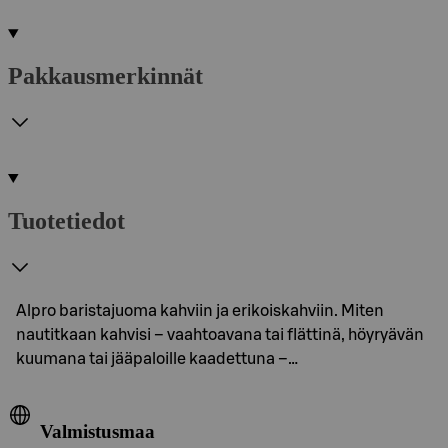
Pakkausmerkinnät
Tuotetiedot
Alpro baristajuoma kahviin ja erikoiskahviin. Miten
nautitkaan kahvisi – vaahtoavana tai flättinä, höyryävän
kuumana tai jääpaloille kaadettuna –…
Valmistusmaa