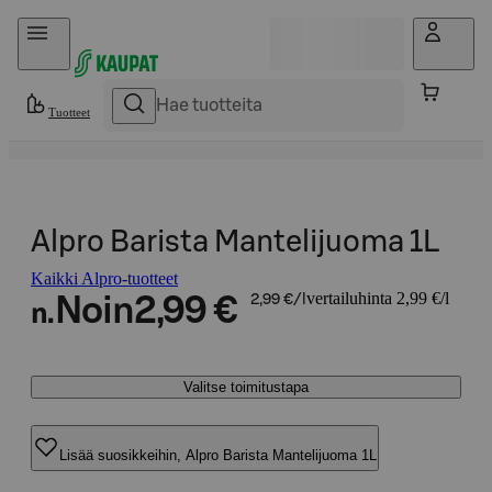
Hyppää sisältöön
Tuotteet
Alpro Barista Mantelijuoma 1L
Kaikki Alpro-tuotteet
vertailuhinta 2,99 €/l
Noin
2,99 €
2,99 €/l
n.
Valitse toimitustapa
Lisää suosikkeihin, Alpro Barista Mantelijuoma 1L