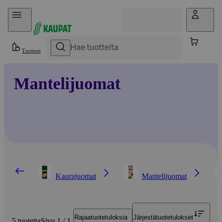
Hyppää sisältöön
Tuotteet
Mantelijuomat
Kaurajuomat
Mantelijuomat
Rajaa
tuotetuloksia
Järjestä
tuotetulokset
5 tuotetta
Sivu 1 / 1