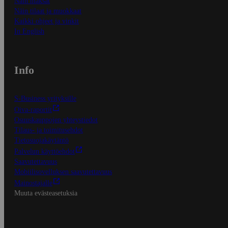
Näin maksat
Näin tilaat ja muokkaat
Kaikki ohjeet ja vinkit
In English
Info
S-Business yrityksille
Oiva-raportit
Osuuskauppojen yhteystiedot
Tilaus- ja toimitusehdot
Tietosuojakäytäntö
Palvelun käyttöehdot
Saavutettavuus
Mobiilisovelluksen saavutettavuus
Mainostajalle
Muuta evästeasetuksia