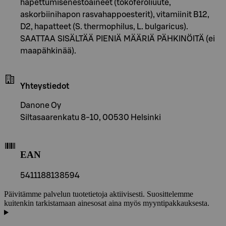
hapettumisenestoaineet (tokoferoliuute,
askorbiinihapon rasvahappoesterit), vitamiinit B12,
D2, hapatteet (S. thermophilus, L. bulgaricus).
SAATTAA SISÄLTÄÄ PIENIÄ MÄÄRIÄ PÄHKINÖITÄ (ei
maapähkinää).
Yhteystiedot
Danone Oy
Siltasaarenkatu 8-10, 00530 Helsinki
EAN
5411188138594
Päivitämme palvelun tuotetietoja aktiivisesti. Suosittelemme
kuitenkin tarkistamaan ainesosat aina myös myyntipakkauksesta.