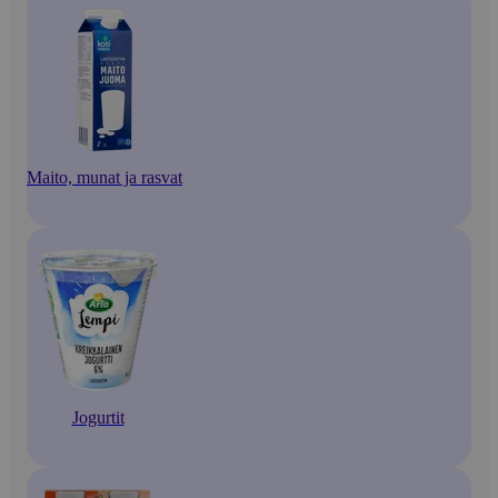
Maito, munat ja rasvat
Jogurtit