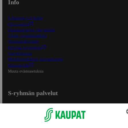
Info
S-Business yrityksille
Oiva-raportit
Osuuskauppojen yhteystiedot
Tilaus- ja toimitusehdot
Tietosuojakäytäntö
Palvelun käyttöehdot
Saavutettavuus
Mobiilisovelluksen saavutettavuus
Mainostajalle
Muuta evästeasetuksia
S-ryhmän palvelut
S-ryhmä
Asiakasomistajuus
Yhteishyvä Ruoka -sovellus