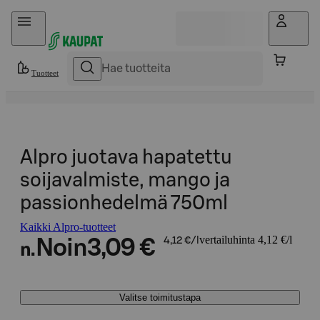
Hyppää sisältöön
Tuotteet
Alpro juotava hapatettu
soijavalmiste, mango ja
passionhedelmä 750ml
Kaikki Alpro-tuotteet
vertailuhinta 4,12 €/l
Noin
3,09 €
4,12 €/l
n.
Valitse toimitustapa