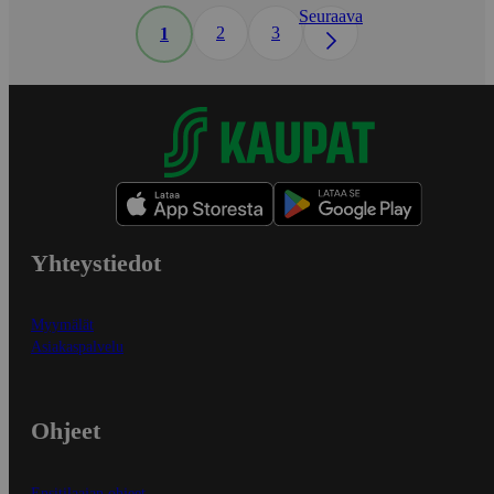
Seuraava
2
3
1
Yhteystiedot
Myymälät
Asiakaspalvelu
Ohjeet
Ensitilaajan ohjeet