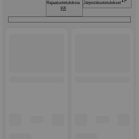
Rajaa
tuotetuloksia
Järjestä
tuotetulokset