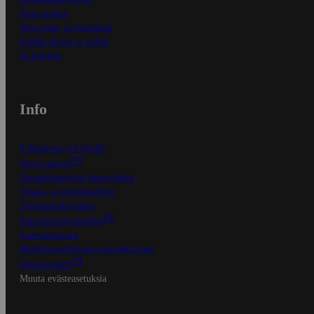
Näin maksat
Näin tilaat ja muokkaat
Kaikki ohjeet ja vinkit
In English
Info
S-Business yrityksille
Oiva-raportit
Osuuskauppojen yhteystiedot
Tilaus- ja toimitusehdot
Tietosuojakäytäntö
Palvelun käyttöehdot
Saavutettavuus
Mobiilisovelluksen saavutettavuus
Mainostajalle
Muuta evästeasetuksia