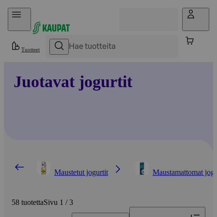
Hyppää sisältöön
Tuotteet
Juotavat jogurtit
Maustetut jogurtit
Maustamattomat jogu
58 tuotetta
Sivu 1 / 3