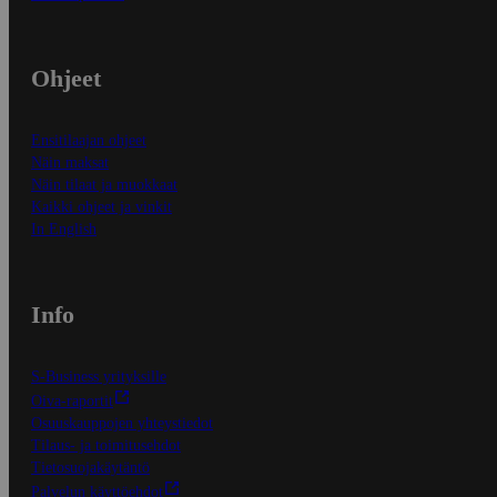
Ohjeet
Ensitilaajan ohjeet
Näin maksat
Näin tilaat ja muokkaat
Kaikki ohjeet ja vinkit
In English
Info
S-Business yrityksille
Oiva-raportit
Osuuskauppojen yhteystiedot
Tilaus- ja toimitusehdot
Tietosuojakäytäntö
Palvelun käyttöehdot