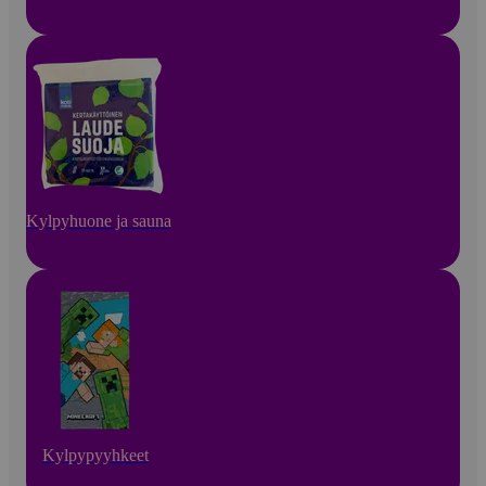
Kylpyhuone ja sauna
Kylpypyyhkeet