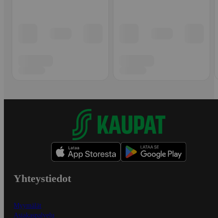
Yhteystiedot
Myymälät
Asiakaspalvelu