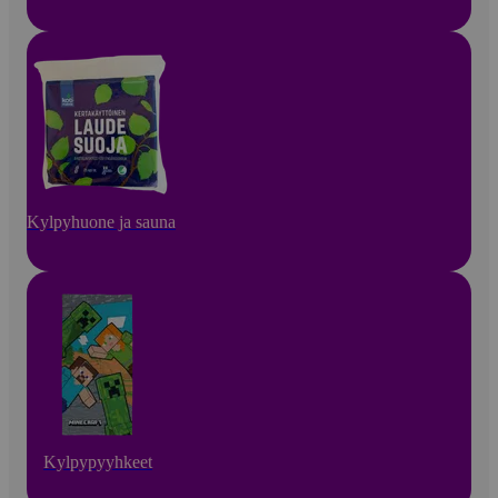
Kylpyhuone ja sauna
Kylpypyyhkeet