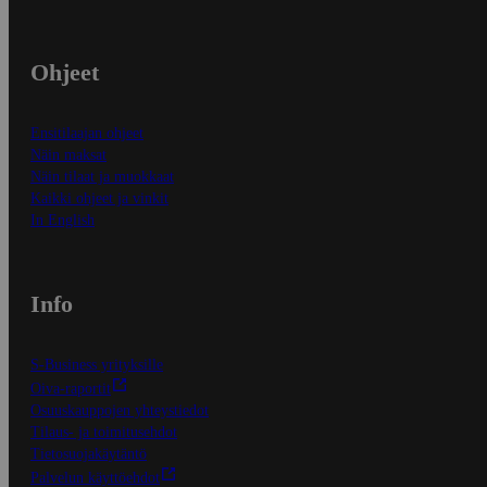
Ohjeet
Ensitilaajan ohjeet
Näin maksat
Näin tilaat ja muokkaat
Kaikki ohjeet ja vinkit
In English
Info
S-Business yrityksille
Oiva-raportit
Osuuskauppojen yhteystiedot
Tilaus- ja toimitusehdot
Tietosuojakäytäntö
Palvelun käyttöehdot