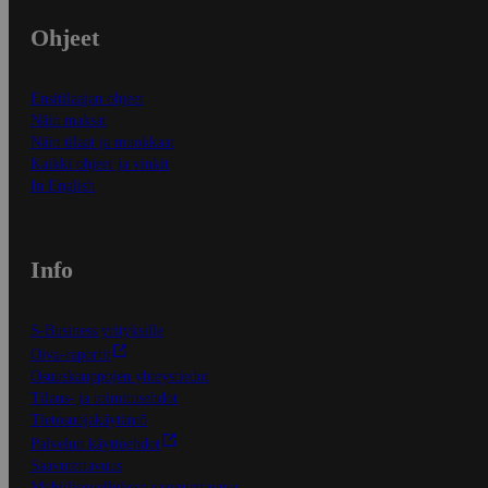
Ohjeet
Ensitilaajan ohjeet
Näin maksat
Näin tilaat ja muokkaat
Kaikki ohjeet ja vinkit
In English
Info
S-Business yrityksille
Oiva-raportit
Osuuskauppojen yhteystiedot
Tilaus- ja toimitusehdot
Tietosuojakäytäntö
Palvelun käyttöehdot
Saavutettavuus
Mobiilisovelluksen saavutettavuus