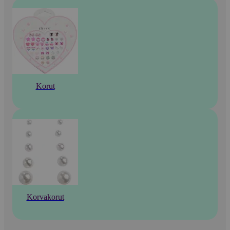
Korut
Korvakorut