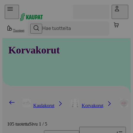
Hyppää sisältöön
Tuotteet
Korvakorut
Kaulakorut
Korvakorut
L
105 tuotetta
Sivu 1 / 5