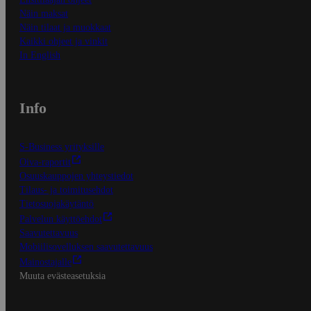
Näin maksat
Näin tilaat ja muokkaat
Kaikki ohjeet ja vinkit
In English
Info
S-Business yrityksille
Oiva-raportit
Osuuskauppojen yhteystiedot
Tilaus- ja toimitusehdot
Tietosuojakäytäntö
Palvelun käyttöehdot
Saavutettavuus
Mobiilisovelluksen saavutettavuus
Mainostajalle
Muuta evästeasetuksia