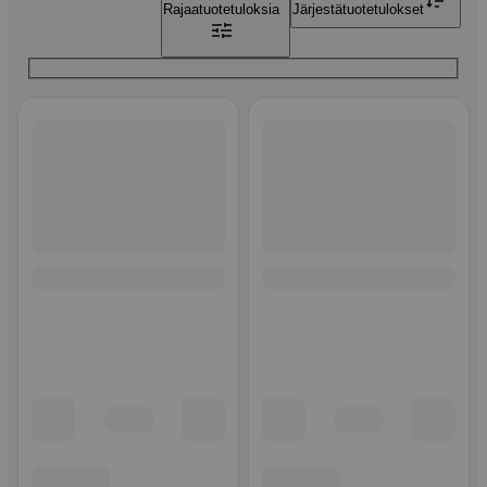
Rajaa
tuotetuloksia
Järjestä
tuotetulokset