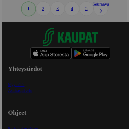
Seuraava
2
3
4
5
1
Yhteystiedot
Myymälät
Asiakaspalvelu
Ohjeet
Ensitilaajan ohjeet