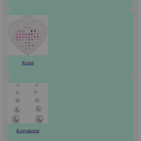
Korut
Korvakorut