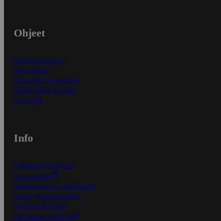
Ohjeet
Ensitilaajan ohjeet
Näin maksat
Näin tilaat ja muokkaat
Kaikki ohjeet ja vinkit
In English
Info
S-Business yrityksille
Oiva-raportit
Osuuskauppojen yhteystiedot
Tilaus- ja toimitusehdot
Tietosuojakäytäntö
Palvelun käyttöehdot