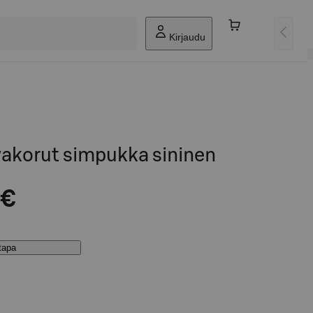
Kirjaudu
korut simpukka sininen
 €
stapa