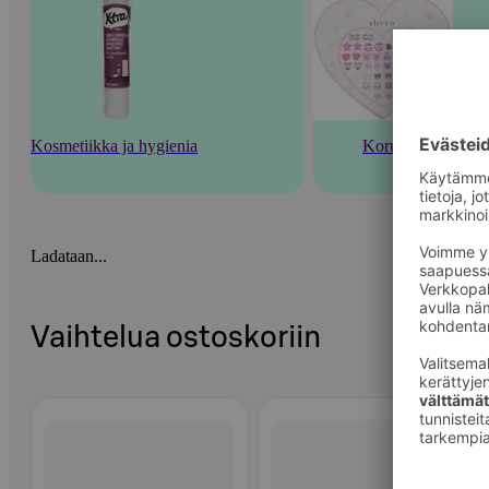
Kosmetiikka ja hygienia
Korut
Ladataan...
Vaihtelua ostoskoriin
Ohita listaus