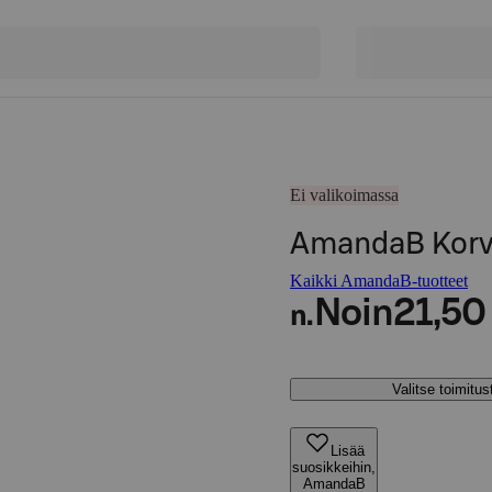
Ei valikoimassa
AmandaB Korva
Kaikki AmandaB-tuotteet
Noin
21,50
n.
Valitse toimitu
Lisää
suosikkeihin,
AmandaB