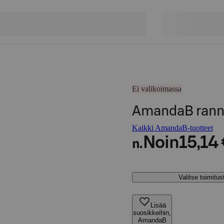
Ei valikoimassa
AmandaB ranne
Kaikki AmandaB-tuotteet
Noin
15,14
n.
Valitse toimitu
Lisää
suosikkeihin,
AmandaB