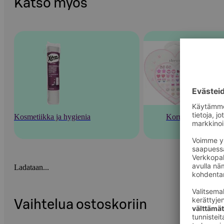
Katso myös
Kosmetiikka ja hygienia
Korut
Ladataan...
Vaihtelua ostoskoriin