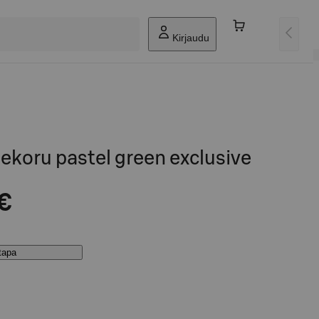
Kirjaudu
koru pastel green exclusive
 €
stapa