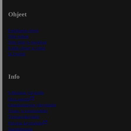
Ohjeet
Ensitilaajan ohjeet
Näin maksat
Näin tilaat ja muokkaat
Kaikki ohjeet ja vinkit
In English
Info
S-Business yrityksille
Oiva-raportit
Osuuskauppojen yhteystiedot
Tilaus- ja toimitusehdot
Tietosuojakäytäntö
Palvelun käyttöehdot
Saavutettavuus