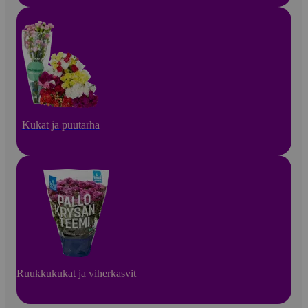
Kukat ja puutarha
Ruukkukukat ja viherkasvit