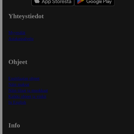
Yhteystiedot
Myymälät
Asiakaspalvelu
Ohjeet
Ensitilaajan ohjeet
Näin maksat
Näin tilaat ja muokkaat
Kaikki ohjeet ja vinkit
In English
Info