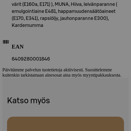
värit (E160a, E171) ), MUNA, Hiiva, leivänparanne (
emulgointiaine E481, happamuudensäätöaineet
(E170, E341), rapsiöljy, jauhonparanne E300),
Kardemumma
EAN
6409280001846
Päivitämme palvelun tuotetietoja aktiivisesti. Suosittelemme
kuitenkin tarkistamaan ainesosat aina myös myyntipakkauksesta.
Katso myös