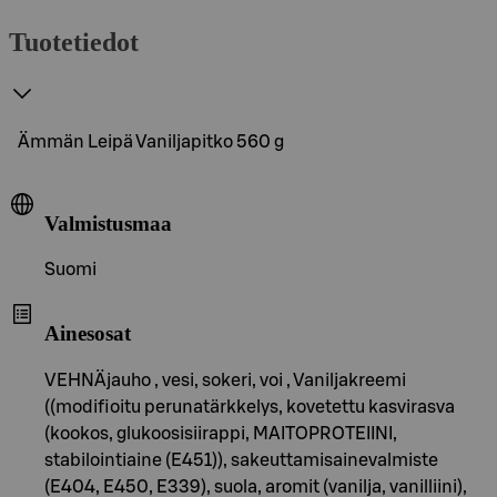
Tuotetiedot
Ämmän Leipä Vaniljapitko 560 g
Valmistusmaa
Suomi
Ainesosat
VEHNÄjauho , vesi, sokeri, voi , Vaniljakreemi
((modifioitu perunatärkkelys, kovetettu kasvirasva
(kookos, glukoosisiirappi, MAITOPROTEIINI,
stabilointiaine (E451)), sakeuttamisainevalmiste
(E404, E450, E339), suola, aromit (vanilja, vanilliini),