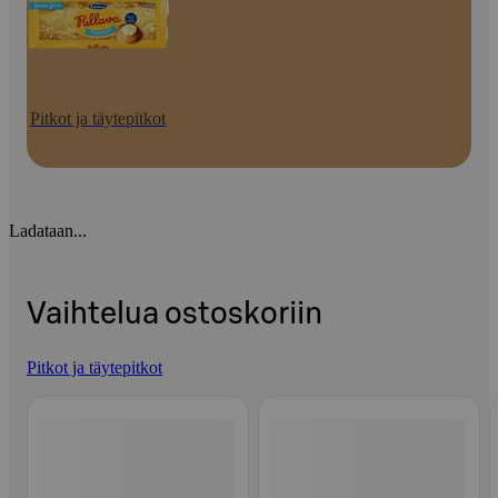
Pitkot ja täytepitkot
Ladataan...
Vaihtelua ostoskoriin
Pitkot ja täytepitkot
Ohita listaus