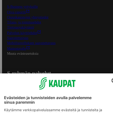
S-Business yrityksille
Oiva-raportit
Osuuskauppojen yhteystiedot
Tilaus- ja toimitusehdot
Tietosuojakäytäntö
Palvelun käyttöehdot
Saavutettavuus
Mobiilisovelluksen saavutettavuus
Mainostajalle
Muuta evästeasetuksia
S-ryhmän palvelut
S-ryhmä
Asiakasomistajuus
Yhteishyvä Ruoka -sovellus
S-ostoslista -sovellus
Prisma.fi