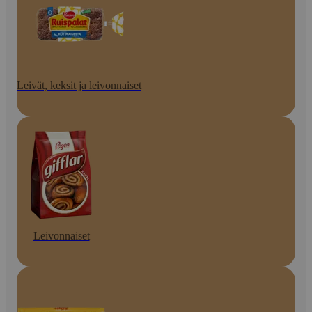
Leivät, keksit ja leivonnaiset
Leivonnaiset