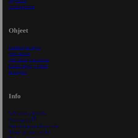
Myymälät
Asiakaspalvelu
Ohjeet
Ensitilaajan ohjeet
Näin maksat
Näin tilaat ja muokkaat
Kaikki ohjeet ja vinkit
In English
Info
S-Business yrityksille
Oiva-raportit
Osuuskauppojen yhteystiedot
Tilaus- ja toimitusehdot