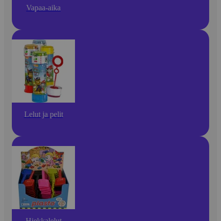
Vapaa-aika
Lelut ja pelit
Hiekkalelut