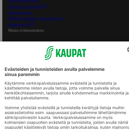
Tietosuojakäytäntö
Palvelun käyttöehdot
Saavutettavuus
Mobiilisovelluksen saavutettavuus
Mainostajalle
Muuta evästeasetuksia
S-ryhmän palvelut
S-ryhmä
Asiakasomistajuus
Yhteishyvä Ruoka -sovellus
S-ostoslista -sovellus
Prisma.fi
Sokos.fi
S-Pankki
Yhteishyvä
Sokos Hotels
Raflaamo