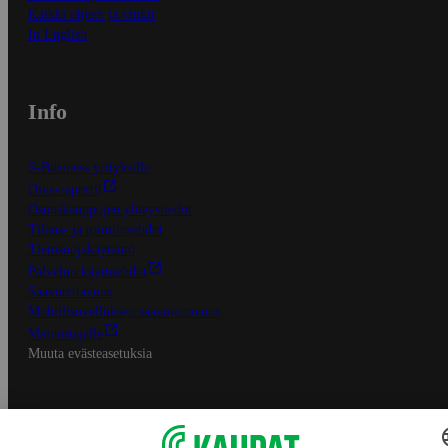
Kaikki ohjeet ja vinkit
In English
Info
S-Business yrityksille
Oiva-raportit
Osuuskauppojen yhteystiedot
Tilaus- ja toimitusehdot
Tietosuojakäytäntö
Palvelun käyttöehdot
Saavutettavuus
Mobiilisovelluksen saavutettavuus
Mainostajalle
Muuta evästeasetuksia
S-ryhmän palvelut