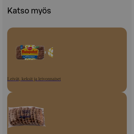
Katso myös
Leivät, keksit ja leivonnaiset