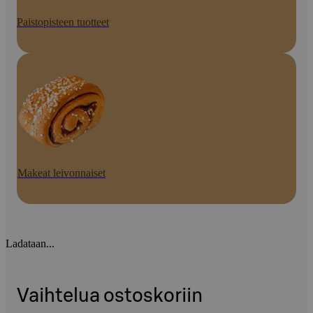
Paistopisteen tuotteet
Makeat leivonnaiset
Ladataan...
Vaihtelua ostoskoriin