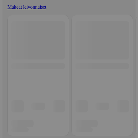
Makeat leivonnaiset
Ohita listaus