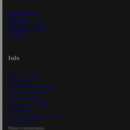
Ensitilaajan ohjeet
Näin maksat
Näin tilaat ja muokkaat
Kaikki ohjeet ja vinkit
In English
Info
S-Business yrityksille
Oiva-raportit
Osuuskauppojen yhteystiedot
Tilaus- ja toimitusehdot
Tietosuojakäytäntö
Palvelun käyttöehdot
Saavutettavuus
Mobiilisovelluksen saavutettavuus
Mainostajalle
Muuta evästeasetuksia