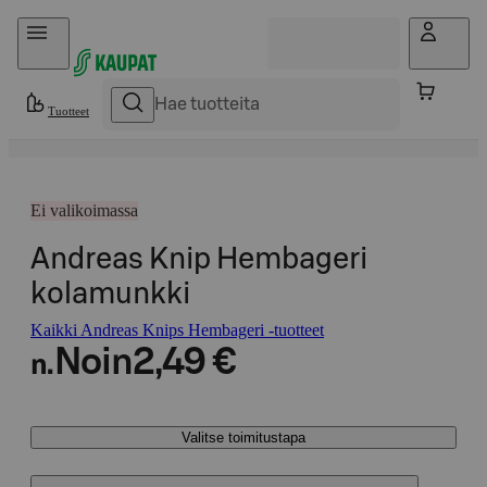
Hyppää sisältöön
Tuotteet
Ei valikoimassa
Andreas Knip Hembageri
kolamunkki
Kaikki Andreas Knips Hembageri -tuotteet
Noin
2,49 €
n.
Valitse toimitustapa