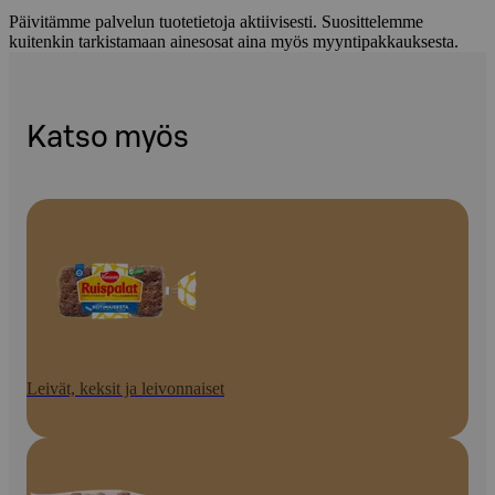
Päivitämme palvelun tuotetietoja aktiivisesti. Suosittelemme
kuitenkin tarkistamaan ainesosat aina myös myyntipakkauksesta.
Katso myös
Leivät, keksit ja leivonnaiset