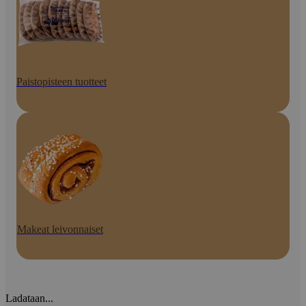
Paistopisteen tuotteet
Makeat leivonnaiset
Ladataan...