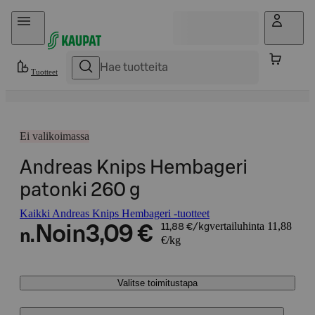
Hyppää sisältöön
Tuotteet
Ei valikoimassa
Andreas Knips Hembageri
patonki 260 g
Kaikki Andreas Knips Hembageri -tuotteet
vertailuhinta 11,88
Noin
3,09 €
11,88 €/kg
n.
€/kg
Valitse toimitustapa