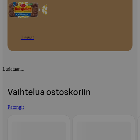
Leivät
Ladataan...
Vaihtelua ostoskoriin
Patongit
Ohita listaus