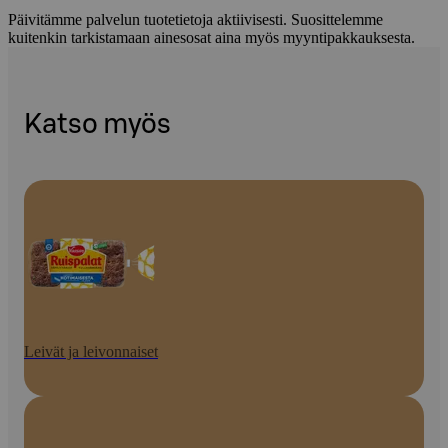
Päivitämme palvelun tuotetietoja aktiivisesti. Suosittelemme
kuitenkin tarkistamaan ainesosat aina myös myyntipakkauksesta.
Katso myös
Leivät ja leivonnaiset