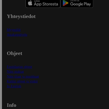
Yhteystiedot
Myymälät
Asiakaspalvelu
Ohjeet
Ensitilaajan ohjeet
Näin maksat
Näin tilaat ja muokkaat
Kaikki ohjeet ja vinkit
In English
Info