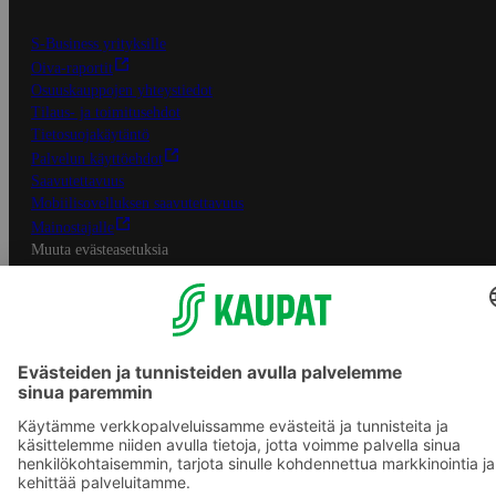
S-Business yrityksille
Oiva-raportit
Osuuskauppojen yhteystiedot
Tilaus- ja toimitusehdot
Tietosuojakäytäntö
Palvelun käyttöehdot
Saavutettavuus
Mobiilisovelluksen saavutettavuus
Mainostajalle
Muuta evästeasetuksia
S-ryhmän palvelut
S-ryhmä
Asiakasomistajuus
Yhteishyvä Ruoka -sovellus
S-ostoslista -sovellus
Prisma.fi