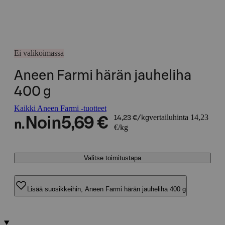
Ei valikoimassa
Aneen Farmi härän jauheliha
400 g
Kaikki Aneen Farmi -tuotteet
vertailuhinta 14,23
Noin
5,69 €
14,23 €/kg
n.
€/kg
Valitse toimitustapa
Lisää suosikkeihin, Aneen Farmi härän jauheliha 400 g