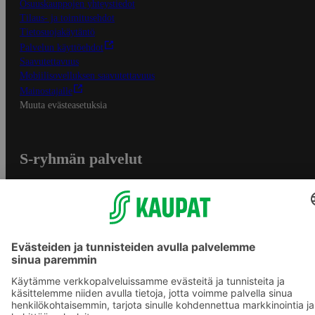
Osuuskauppojen yhteystiedot
Tilaus- ja toimitusehdot
Tietosuojakäytäntö
Palvelun käyttöehdot
Saavutettavuus
Mobiilisovelluksen saavutettavuus
Mainostajalle
Muuta evästeasetuksia
S-ryhmän palvelut
S-ryhmä
Asiakasomistajuus
Yhteishyvä Ruoka -sovellus
S-ostoslista -sovellus
Prisma.fi
Sokos.fi
S-Pankki
Yhteishyvä