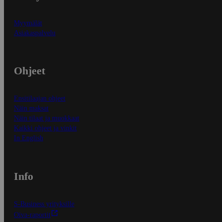
Myymälät
Asiakaspalvelu
Ohjeet
Ensitilaajan ohjeet
Näin maksat
Näin tilaat ja muokkaat
Kaikki ohjeet ja vinkit
In English
Info
S-Business yrityksille
Oiva-raportit