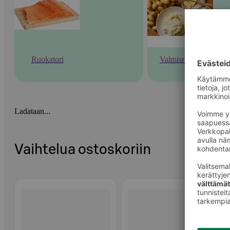
Ruokatori
Valmisruoka
Ladataan...
Vaihtelua ostoskoriin
Ohita listaus