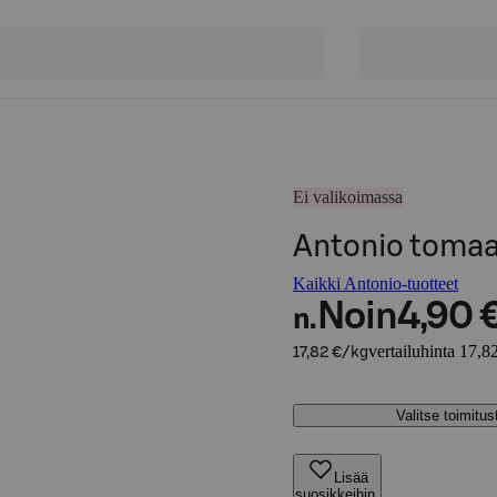
Ei valikoimassa
Antonio tomaat
Kaikki Antonio-tuotteet
Noin
4,90 
n.
vertailuhinta 17,8
17,82 €/kg
Valitse toimitu
Lisää
suosikkeihin,