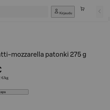
Kirjaudu
ti-mozzarella patonki 275 g
€
2 €/kg
stapa