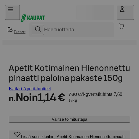
Hyppää sisältöön
Tuotteet
Apetit Kotimainen Hienonnettu
pinaatti paloina pakaste 150g
Kaikki Apetit-tuotteet
vertailuhinta 7,60
Noin
1,14 €
7,60 €/kg
n.
€/kg
Valitse toimitustapa
Lisää suosikkeihin, Apetit Kotimainen Hienonnettu pinaatti