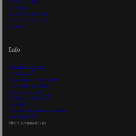
Ensitilaajan ohjeet
Näin maksat
Näin tilaat ja muokkaat
Kaikki ohjeet ja vinkit
In English
Info
S-Business yrityksille
Oiva-raportit
Osuuskauppojen yhteystiedot
Tilaus- ja toimitusehdot
Tietosuojakäytäntö
Palvelun käyttöehdot
Saavutettavuus
Mobiilisovelluksen saavutettavuus
Mainostajalle
Muuta evästeasetuksia