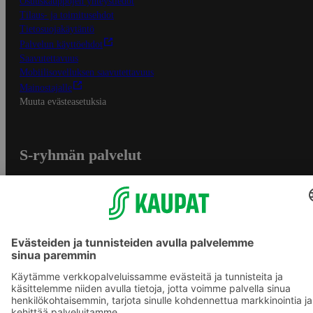
Osuuskauppojen yhteystiedot
Tilaus- ja toimitusehdot
Tietosuojakäytäntö
Palvelun käyttöehdot
Saavutettavuus
Mobiilisovelluksen saavutettavuus
Mainostajalle
Muuta evästeasetuksia
S-ryhmän palvelut
S-ryhmä
Asiakasomistajuus
Yhteishyvä Ruoka -sovellus
S-ostoslista -sovellus
Prisma.fi
Sokos.fi
S-Pankki
Yhteishyvä