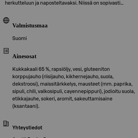
herkutteluun ja naposteltavaksi. Niissä on sopivasti…
Valmistusmaa
Suomi
Ainesosat
Kukkakaali 65 %, rapsiöljy, vesi, gluteeniton
korppujauho (riisijauho, kikhernejauho, suola,
dekstroosi), maissitärkkelys, mausteet (mm. paprika,
sipuli, chili, valkosipuli, cayennepippuri), jodioitu suola,
etikkajauhe, sokeri, aromit, sakeuttamisaine
(ksantaani).
Yhteystiedot