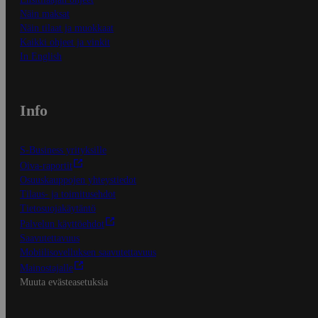
Näin maksat
Näin tilaat ja muokkaat
Kaikki ohjeet ja vinkit
In English
Info
S-Business yrityksille
Oiva-raportit
Osuuskauppojen yhteystiedot
Tilaus- ja toimitusehdot
Tietosuojakäytäntö
Palvelun käyttöehdot
Saavutettavuus
Mobiilisovelluksen saavutettavuus
Mainostajalle
Muuta evästeasetuksia