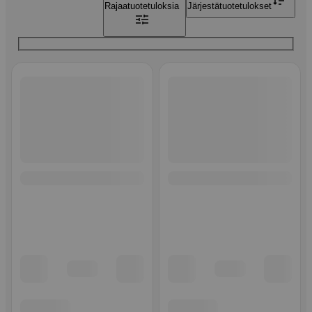
Rajaa
tuotetuloksia
Järjestä
tuotetulokset