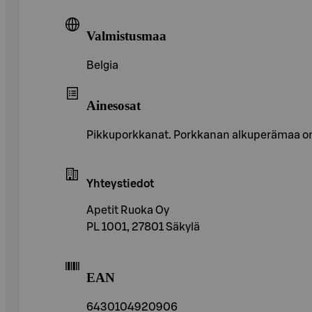
Valmistusmaa
Belgia
Ainesosat
Pikkuporkkanat. Porkkanan alkuperämaa on 
Yhteystiedot
Apetit Ruoka Oy
PL 1001, 27801 Säkylä
EAN
6430104920906