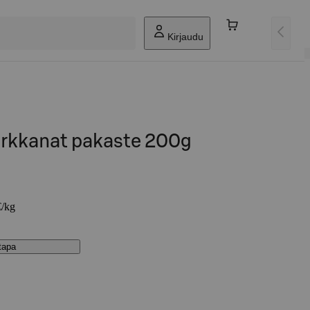
Kirjaudu
orkkanat pakaste 200g
€/kg
stapa