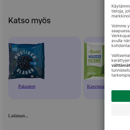
Katso myös
Pakasteet
Kasvispakasteet
Ladataan...