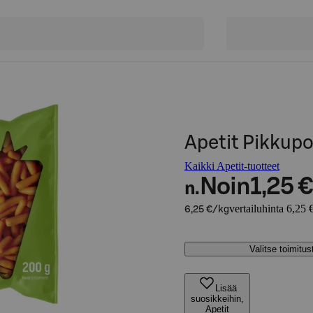
Apetit Pikkup
Kaikki Apetit-tuotteet
Noin
1,25 €
n.
vertailuhinta 6,25 
6,25 €/kg
Valitse toimitu
Lisää
suosikkeihin,
Apetit