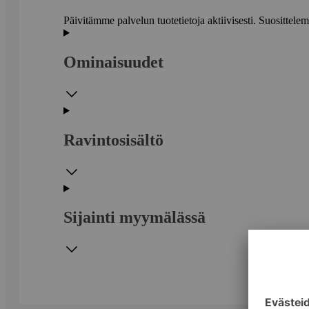
Päivitämme palvelun tuotetietoja aktiivisesti. Suositte
Ominaisuudet
Ravintosisältö
Sijainti myymälässä