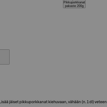
Pikkuporkkanat
pakaste 200g
Lisää jäiset pikkuporkkanat kiehuvaan, vähään (n. 1 dl) veteen