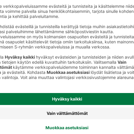
Yksittäiset kasvikset