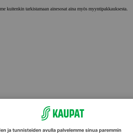
lemme kuitenkin tarkistamaan ainesosat aina myös myyntipakkauksesta.