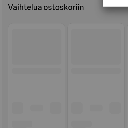
Vaihtelua ostoskoriin
Ohita listaus