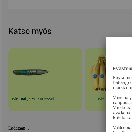
Katso myös
Hedelmät ja vihannekset
Hedelmät
Ladataan...