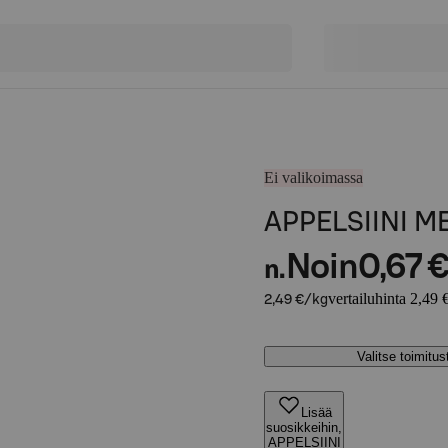
Ei valikoimassa
APPELSIINI M
Noin
0,67 
n.
vertailuhinta 2,49 
2,49 €/kg
Valitse toimitu
Lisää
suosikkeihin,
APPELSIINI