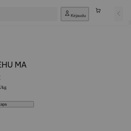
Kirjaudu
EHU MA
€
€/kg
stapa