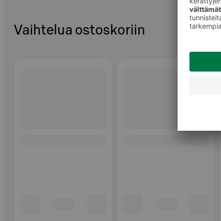
Vaihtelua ostoskoriin
Ohita listaus