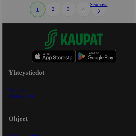
Seuraava
2
3
4
1
Yhteystiedot
Myymälät
Asiakaspalvelu
Ohjeet
Ensitilaajan ohjeet