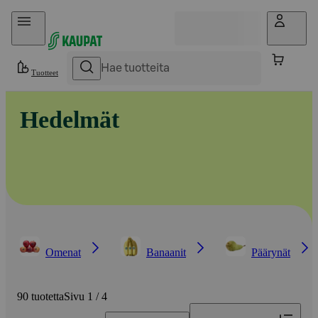
Hyppää sisältöön
Tuotteet
Hedelmät
Omenat
Banaanit
Päärynät
90 tuotetta
Sivu 1 / 4