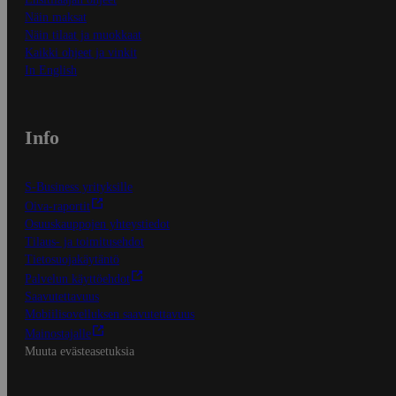
Näin maksat
Näin tilaat ja muokkaat
Kaikki ohjeet ja vinkit
In English
Info
S-Business yrityksille
Oiva-raportit
Osuuskauppojen yhteystiedot
Tilaus- ja toimitusehdot
Tietosuojakäytäntö
Palvelun käyttöehdot
Saavutettavuus
Mobiilisovelluksen saavutettavuus
Mainostajalle
Muuta evästeasetuksia