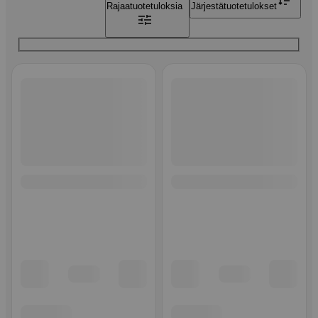
Rajaa
tuotetuloksia
Järjestä
tuotetulokset