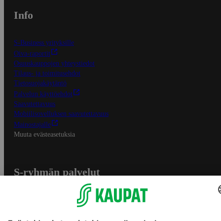
Info
S-Business yrityksille
Oiva-raportit
Osuuskauppojen yhteystiedot
Tilaus- ja toimitusehdot
Tietosuojakäytäntö
Palvelun käyttöehdot
Saavutettavuus
Mobiilisovelluksen saavutettavuus
Mainostajalle
Muuta evästeasetuksia
S-ryhmän palvelut
S-ryhmä
Asiakasomistajuus