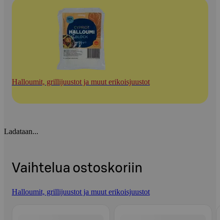
Halloumit, grillijuustot ja muut erikoisjuustot
Ladataan...
Vaihtelua ostoskoriin
Halloumit, grillijuustot ja muut erikoisjuustot
Ohita listaus