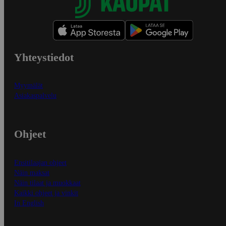
Yhteystiedot
Myymälät
Asiakaspalvelu
Ohjeet
Ensitilaajan ohjeet
Näin maksat
Näin tilaat ja muokkaat
Kaikki ohjeet ja vinkit
In English