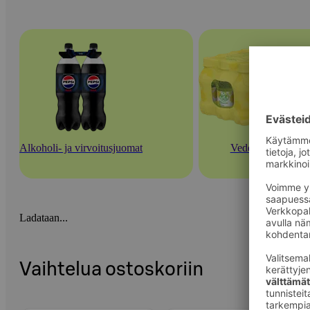
Alkoholi- ja virvoitusjuomat
Vedet
Ladataan...
Vaihtelua ostoskoriin
Ohita listaus