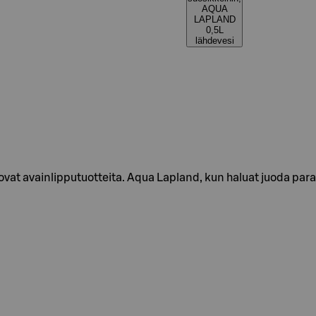
AQUA
LAPLAND
0,5L
lähdevesi
ovat avainlipputuotteita. Aqua Lapland, kun haluat juoda para