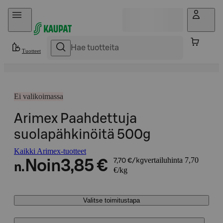
Hyppää sisältöön
Tuotteet
Ei valikoimassa
Arimex Paahdettuja
suolapähkinöitä 500g
Kaikki Arimex-tuotteet
vertailuhinta 7,70
Noin
3,85 €
7,70 €/kg
n.
€/kg
Valitse toimitustapa