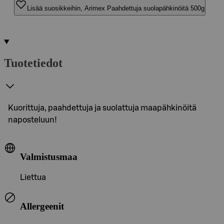
Lisää suosikkeihin, Arimex Paahdettuja suolapähkinöitä 500g
Tuotetiedot
Kuorittuja, paahdettuja ja suolattuja maapähkinöitä
naposteluun!
Valmistusmaa
Liettua
Allergeenit