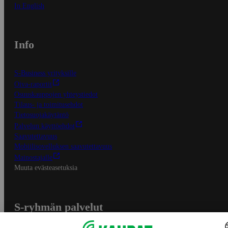
In English
Info
S-Business yrityksille
Oiva-raportit
Osuuskauppojen yhteystiedot
Tilaus- ja toimitusehdot
Tietosuojakäytäntö
Palvelun käyttöehdot
Saavutettavuus
Mobiilisovelluksen saavutettavuus
Mainostajalle
Muuta evästeasetuksia
S-ryhmän palvelut