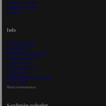
Näin tilaat ja muokkaat
Kaikki ohjeet ja vinkit
In English
Info
S-Business yrityksille
Oiva-raportit
Osuuskauppojen yhteystiedot
Tilaus- ja toimitusehdot
Tietosuojakäytäntö
Palvelun käyttöehdot
Saavutettavuus
Mobiilisovelluksen saavutettavuus
Mainostajalle
Muuta evästeasetuksia
S-ryhmän palvelut