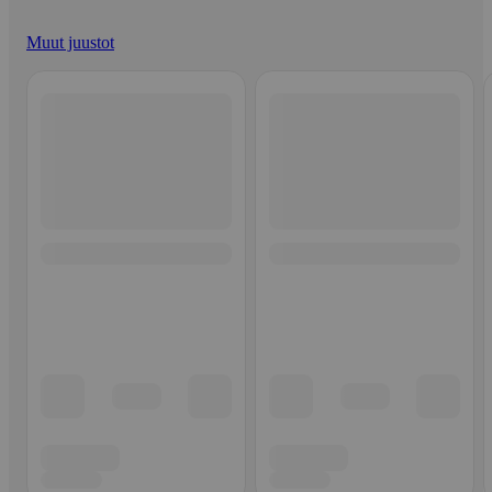
Muut juustot
Ohita listaus