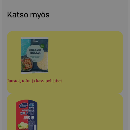
Katso myös
Juustot, tofut ja kasvipohjaiset