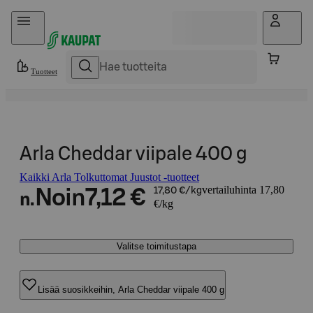
Hyppää sisältöön
Tuotteet
Arla Cheddar viipale 400 g
Kaikki Arla Tolkuttomat Juustot -tuotteet
vertailuhinta 17,80
Noin
7,12 €
17,80 €/kg
n.
€/kg
Valitse toimitustapa
Lisää suosikkeihin, Arla Cheddar viipale 400 g