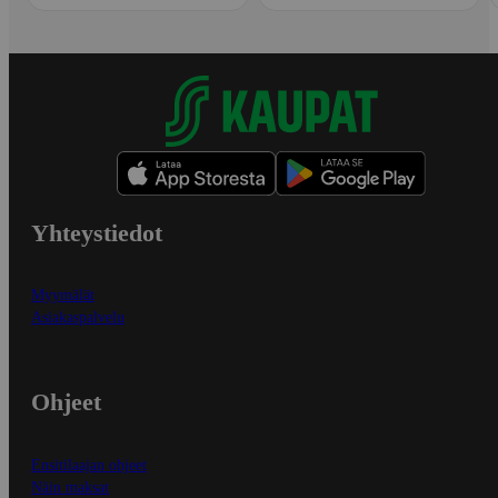
Yhteystiedot
Myymälät
Asiakaspalvelu
Ohjeet
Ensitilaajan ohjeet
Näin maksat