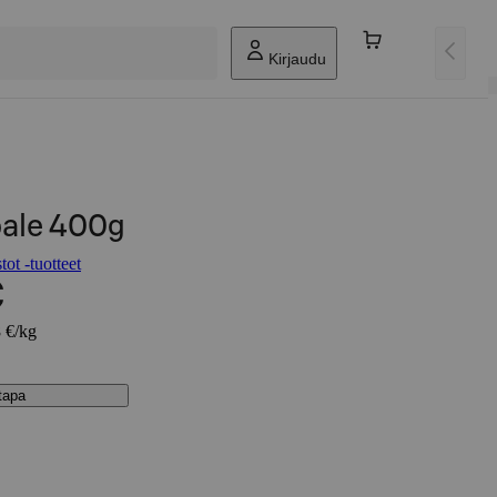
Kirjaudu
pale 400g
ot -tuotteet
€
8 €/kg
stapa