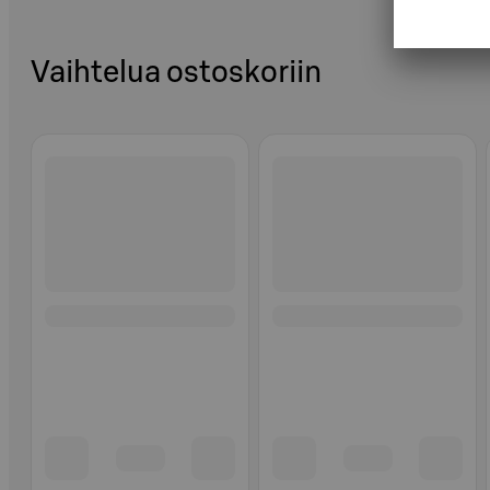
Vaihtelua ostoskoriin
Ohita listaus