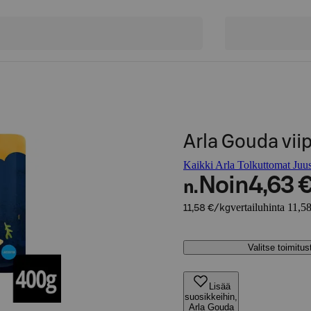
Arla Gouda vii
Kaikki Arla Tolkuttomat Juust
Noin
4,63 
n.
vertailuhinta 11,5
11,58 €/kg
Valitse toimitu
Lisää
suosikkeihin,
Arla Gouda