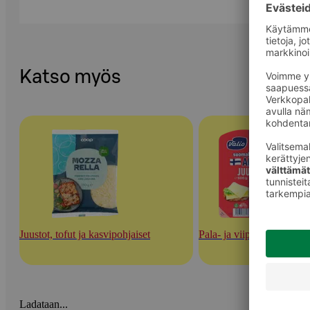
Katso myös
Juustot, tofut ja kasvipohjaiset
Pala- ja viipalejuustot
Ladataan...