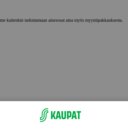
lemme kuitenkin tarkistamaan ainesosat aina myös myyntipakkauksesta.