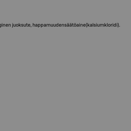
oginen juoksute, happamuudensäätöaine(kalsiumkloridi).