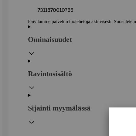
7311870010765
Päivitämme palvelun tuotetietoja aktiivisesti. Suositte
Ominaisuudet
Ravintosisältö
Sijainti myymälässä