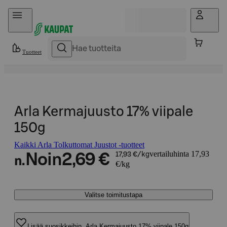
Hyppää sisältöön
Tuotteet
Arla Kermajuusto 17% viipale
150g
Kaikki Arla Tolkuttomat Juustot -tuotteet
vertailuhinta 17,93
Noin
2,69 €
17,93 €/kg
n.
€/kg
Valitse toimitustapa
Lisää suosikkeihin, Arla Kermajuusto 17% viipale 150g