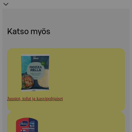
Katso myös
Juustot, tofut ja kasvipohjaiset