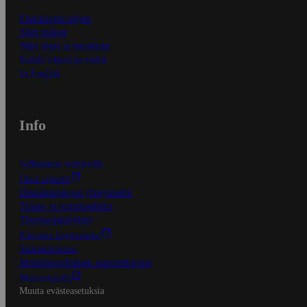
Ensitilaajan ohjeet
Näin maksat
Näin tilaat ja muokkaat
Kaikki ohjeet ja vinkit
In English
Info
S-Business yrityksille
Oiva-raportit
Osuuskauppojen yhteystiedot
Tilaus- ja toimitusehdot
Tietosuojakäytäntö
Palvelun käyttöehdot
Saavutettavuus
Mobiilisovelluksen saavutettavuus
Mainostajalle
Muuta evästeasetuksia