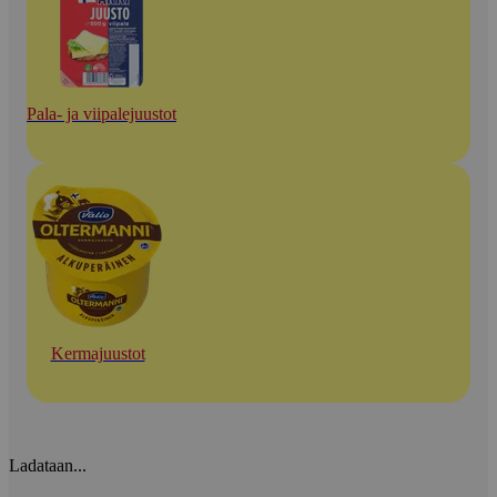
Pala- ja viipalejuustot
Kermajuustot
Ladataan...