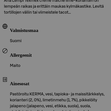
Arla Lempi Texmex creme fraiche lime-korianteri on
lempeän raikas ja erittäin maukas kylmäkastike. Levitä
tortillojen väliin tai viimeistele tacot…
Valmistusmaa
Suomi
Allergeenit
Maito
Ainesosat
Pastöroitu KERMA, vesi, tapioka- ja maissitärkkelys,
korianteri (2, 0%), limetinmehu (1, 7%), pikkelöity
jalapeno (jalapeno, vesi, etikka, suola), suola,