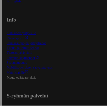
In English
Info
S-Business yrityksille
Oiva-raportit
Osuuskauppojen yhteystiedot
Tilaus- ja toimitusehdot
Tietosuojakäytäntö
Palvelun käyttöehdot
Saavutettavuus
Mobiilisovelluksen saavutettavuus
Mainostajalle
Muuta evästeasetuksia
S-ryhmän palvelut