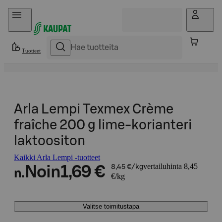
Hyppää sisältöön
Tuotteet
Arla Lempi Texmex Crème
fraîche 200 g lime-korianteri
laktoositon
Kaikki Arla Lempi -tuotteet
vertailuhinta 8,45
Noin
1,69 €
8,45 €/kg
n.
€/kg
Valitse toimitustapa