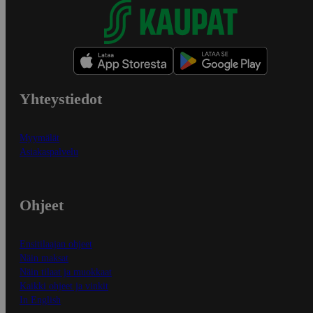
Yhteystiedot
Myymälät
Asiakaspalvelu
Ohjeet
Ensitilaajan ohjeet
Näin maksat
Näin tilaat ja muokkaat
Kaikki ohjeet ja vinkit
In English