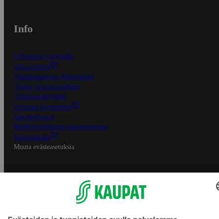
Info
S-Business yrityksille
Oiva-raportit
Osuuskauppojen yhteystiedot
Tilaus- ja toimitusehdot
Tietosuojakäytäntö
Palvelun käyttöehdot
Saavutettavuus
Mobiilisovelluksen saavutettavuus
Mainostajalle
Muuta evästeasetuksia
S-ryhmän palvelut
S-ryhmä