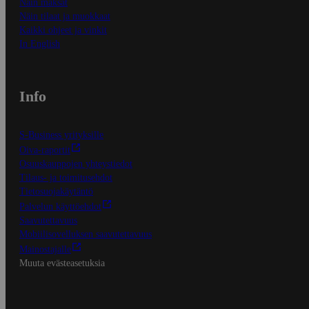
Näin maksat
Näin tilaat ja muokkaat
Kaikki ohjeet ja vinkit
In English
Info
S-Business yrityksille
Oiva-raportit
Osuuskauppojen yhteystiedot
Tilaus- ja toimitusehdot
Tietosuojakäytäntö
Palvelun käyttöehdot
Saavutettavuus
Mobiilisovelluksen saavutettavuus
Mainostajalle
Muuta evästeasetuksia