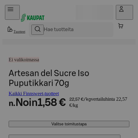
Hyppää sisältöön
Tuotteet
Ei valikoimassa
Artesan del Sucre Iso
Puputikkari 70g
Kaikki Finnsweet-tuotteet
vertailuhinta 22,57
Noin
1,58 €
22,57 €/kg
n.
€/kg
Valitse toimitustapa