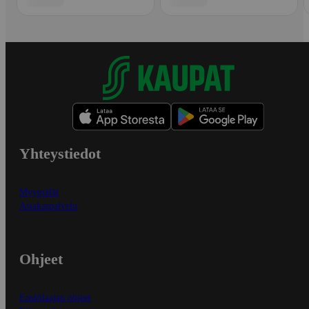
Yhteystiedot
Myymälät
Asiakaspalvelu
Ohjeet
Ensitilaajan ohjeet