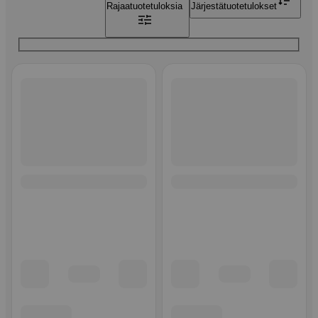
Rajaa
tuotetuloksia
Järjestä
tuotetulokset