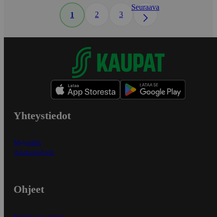
Seuraava
2
3
1
Yhteystiedot
Myymälät
Asiakaspalvelu
Ohjeet
Ensitilaajan ohjeet