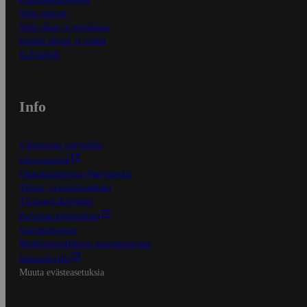
Näin maksat
Näin tilaat ja muokkaat
Kaikki ohjeet ja vinkit
In English
Info
S-Business yrityksille
Oiva-raportit
Osuuskauppojen yhteystiedot
Tilaus- ja toimitusehdot
Tietosuojakäytäntö
Palvelun käyttöehdot
Saavutettavuus
Mobiilisovelluksen saavutettavuus
Mainostajalle
Muuta evästeasetuksia