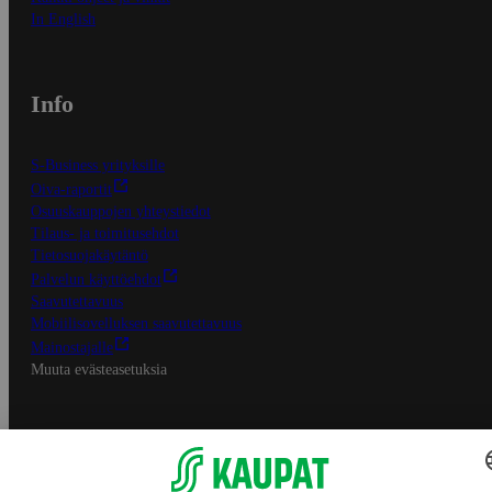
In English
Info
S-Business yrityksille
Oiva-raportit
Osuuskauppojen yhteystiedot
Tilaus- ja toimitusehdot
Tietosuojakäytäntö
Palvelun käyttöehdot
Saavutettavuus
Mobiilisovelluksen saavutettavuus
Mainostajalle
Muuta evästeasetuksia
S-ryhmän palvelut